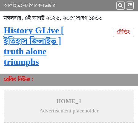
আর্কাইভ
ই-পেপার
কনভার্টার
মঙ্গলবার, ৪ই আগস্ট ২০২৬, ২০শে শ্রাবণ ১৪৩৩
History GLive [
ট্রেন্ডিং
ইতিহাস জিলাইভ ]
truth alone
triumphs
ব্রেকিং নিউজ :
HOME_1
Advertisement placeholder